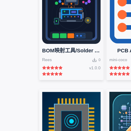
BOM映射工具/Solder Assistant
PCB 
Rees
mini-coco
0
v
1.0.0