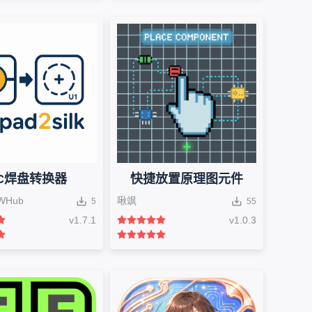
C焊盘转换器
快捷放置原理图元件
WHub
啾飒
5
55
v
1.7.1
v
1.0.3