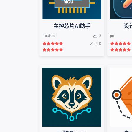
主控芯片AI助手
设
miuters
jim
8
v
1.4.0