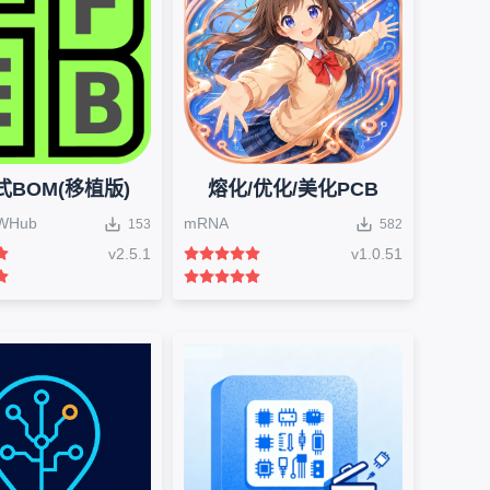
式BOM(移植版)
熔化/优化/美化PCB
WHub
mRNA
153
582
v
2.5.1
v
1.0.51