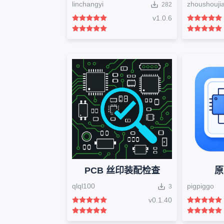
linchangyi
zhoushouji
282
v
1.0.6
PCB 丝印装配检查
原
qlql100
pigpiggo
3
v
0.1.40