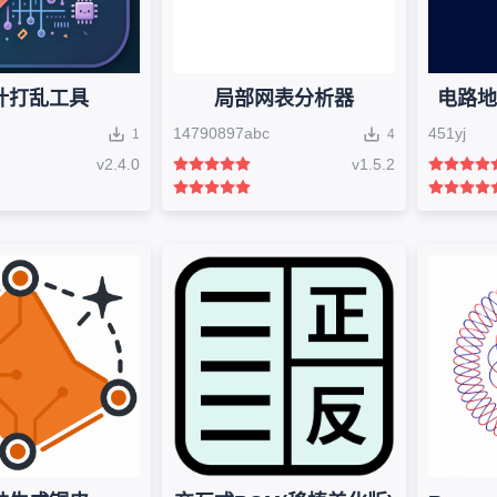
计打乱工具
局部网表分析器
电路地图 
14790897abc
451yj
1
4
v
2.4.0
v
1.5.2