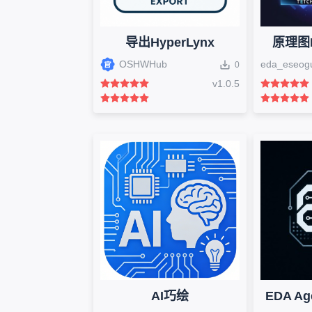
导出HyperLynx
原理图P
OSHWHub
eda_eseog
0
v
1.0.5
AI巧绘
EDA Ag