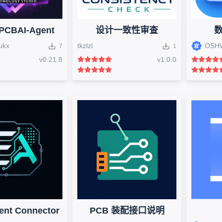
CBAI-Agent
设计一致性审查
ukx
tkzlzl
OSH
7
1
v
0.21.8
v
1.0.0
ent Connector
PCB 装配接口说明