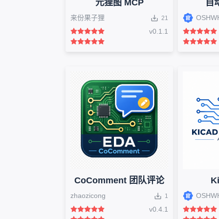
元狸图 MCP
自
来份果子狸
OSHW
21
v
0.1.1
CoComment 团队评论
K
zhaozicong
OSHW
1
v
0.4.1