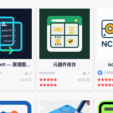
Design Diff — 原理图差异与 ECN
元器件库存
N
l
bluescola
OSH
1
9
v
1.0.11
v
0.5.22