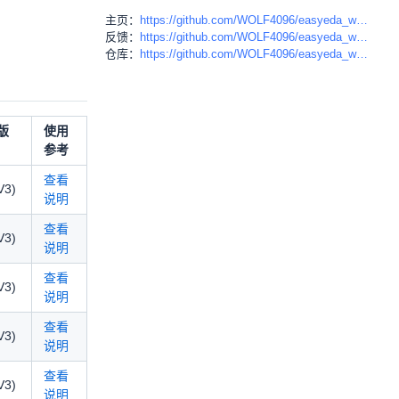
主页：
https://github.com/WOLF4096/easyeda_wolfblack_tool
反馈：
https://github.com/WOLF4096/easyeda_wolfblack_tool/issues
仓库：
https://github.com/WOLF4096/easyeda_wolfblack_tool
版
使用
参考
查看
V3)
说明
查看
V3)
说明
查看
V3)
说明
查看
V3)
说明
查看
V3)
说明