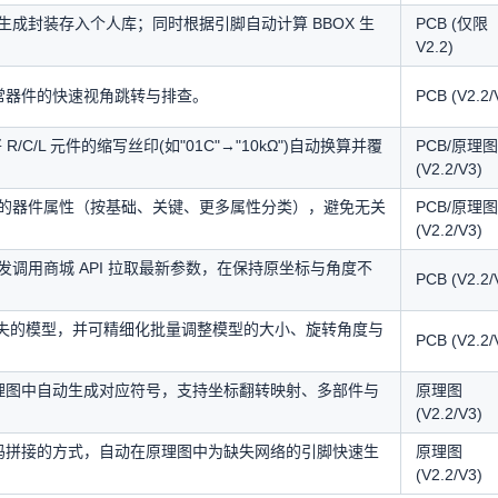
成封装存入个人库；同时根据引脚自动计算 BBOX 生
PCB (仅限
V2.2)
异常器件的快速视角跳转与排查。
PCB (V2.2/
C/L 元件的缩写丝印(如"01C"→"10kΩ")自动换算并覆
PCB/原理图
(V2.2/V3)
的器件属性（按基础、关键、更多属性分类），避免无关
PCB/原理图
(V2.2/V3)
调用商城 API 拉取最新参数，在保持原坐标与角度不
PCB (V2.2/
丢失的模型，并可精细化批量调整模型的大小、旋转角度与
PCB (V2.2/
原理图中自动生成对应符号，支持坐标翻转映射、多部件与
原理图
(V2.2/V3)
源码拼接的方式，自动在原理图中为缺失网络的引脚快速生
原理图
(V2.2/V3)