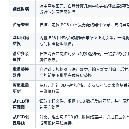
选中离散图元，自动计算几何中心并编译底层源码生
创建封装
成对应的原理图符号。
位号查重
扫描并定位 PCB 中重复分配的器件位号，支持
丝印代码
内置 E96 阻值标准对照表与单位正则引擎，一键将 R/
转换
写为标准物理数值。
清空多余
扫描网表并提供可交互的多选列表，一键清理冗余
属性
属性误导。
批量替换
自动对同规格图元进行聚类，输入新立创编号后并发
器件
变的前提下批量完成底层替换。
模型批量
提取元件的 3D 模型详情，支持从外部网表恢复
更新
三维偏移量。
从PCB转
读取工程文件，根据 PCB 数据反向匹配，并在
原理图
包围盒处理。
从PCB创
对比原理图与 PCB 的引脚网络差异，通过底层
建导线
成可视化导线连接。