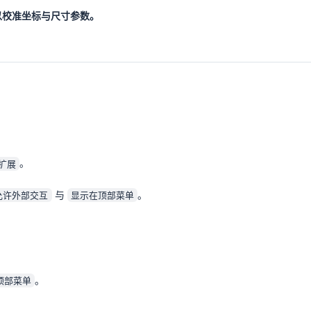
以校准坐标与尺寸参数。
。
扩展
与
。
允许外部交互
显示在顶部菜单
。
顶部菜单