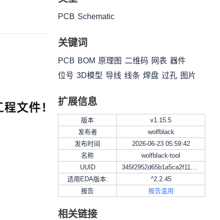
下载
分享
PCB
Schematic
关键词
PCB
BOM
原理图
二维码
网表
器件
位号
3D模型
导线
线条
焊盘
过孔
图片
扩展信息
版本
v
1.15.5
发布者
wolfblack
发布时间
2026-06-23 05:59:42
名称
wolfblack-tool
UUID
345f2952d65b1a5ca2f11721b90309c9
适用EDA版本:
^2.2.45
报告
报告滥用
相关链接