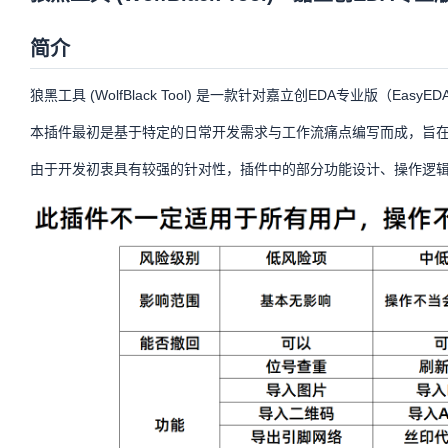
狼黑工具
狼黑
361
(
13
)
Apache-2.0
简介
详情
更改日志
狼黑工具 (WolfBlack Tool) 是一款针对嘉立创EDA专业版（Eas
历史版本
本插件最初是基于特定的日常开发需求与工作流痛点编写而成，旨
评论
由于开发初衷具有较强的针对性，插件中的部分功能设计、操作逻