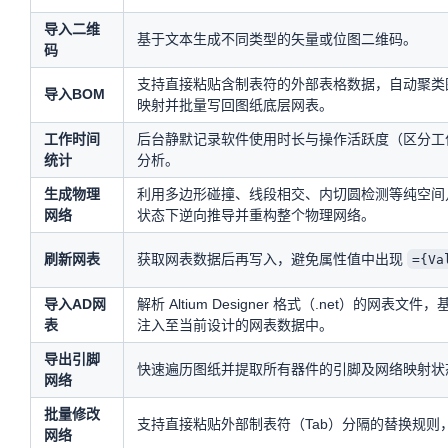
导入二维
基于文本生成不同类型的矢量或位图二维码。
码
支持直接粘贴含制表符的外部表格数据，自动聚类
导入BOM
映射并批量写回图纸底层网表。
工作时间
后台静默记录软件使用时长与操作活跃度（区分工
统计
分析。
生成物理
利用多边形碰撞、线段相交、内切圆检测等纯空间
网络
状态下逆向推导并重构整个物理网络。
刷新网表
获取网表数据后再写入，避免属性值中出现
={Va
导入AD网
解析 Altium Designer 格式（.net）
表
注入至当前设计的网表数据中。
导出引脚
快速遍历图纸并提取所有器件的引脚及网络映射状态
网络
批量修改
支持直接粘贴外部制表符（Tab）分隔的替换规
网络