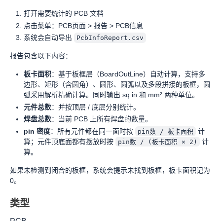
打开需要统计的 PCB 文档
点击菜单：PCB页面 > 报告 > PCB信息
系统会自动导出
PcbInfoReport.csv
报告包含以下内容：
板卡面积
：基于板框层（BoardOutLine）自动计算，支持多
边形、矩形（含圆角）、圆形、圆弧以及多段拼接的板框，圆
弧采用解析精确计算。同时输出 sq in 和 mm² 两种单位。
元件总数
：并按顶层 / 底层分别统计。
焊盘总数
：当前 PCB 上所有焊盘的数量。
pin 密度
：所有元件都在同一面时按
计
pin数 / 板卡面积
算；元件顶底面都有摆放时按
计
pin数 / (板卡面积 × 2)
算。
如果未检测到闭合的板框，系统会提示未找到板框，板卡面积记为
0。
类型