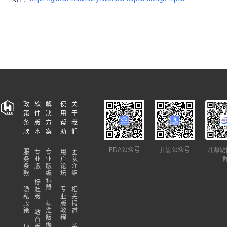
政
软
解
使
关
策
件
决
用
于
条
版
方
帮
我
款
本
案
助
们
EDA公众号
开源公众号
开源硬
服
专
专
用
团
务
业
业
户
队
条
版
版
论
介
款
编
坛
绍
辑
标
器
隐
准
专
相
私
版
业
关
政
标
版
报
策
准
教
道
教
版
程
育
编
项
版
关