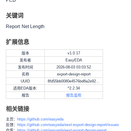
PCB
关键词
Report
Net Length
扩展信息
版本
v
1.0.17
发布者
EasyEDA
发布时间
2026-08-03 03:03:52
名称
export-design-report
UUID
8fd55bb0080e4576bd8a2e92f2eac894
适用EDA版本:
^2.2.34
报告
报告滥用
相关链接
主页：
https://github.com/easyeda
反馈：
https://github.com/easyeda/eext-export-design-report/issues
仓库：
https://github.com/easyeda/eext-export-design-report