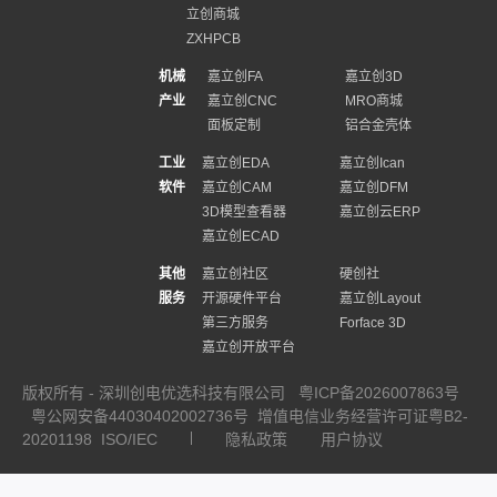
立创商城
ZXHPCB
机械
嘉立创FA
嘉立创3D
产业
嘉立创CNC
MRO商城
面板定制
铝合金壳体
工业
嘉立创EDA
嘉立创Ican
软件
嘉立创CAM
嘉立创DFM
3D模型查看器
嘉立创云ERP
嘉立创ECAD
其他
嘉立创社区
硬创社
服务
开源硬件平台
嘉立创Layout
第三方服务
Forface 3D
嘉立创开放平台
版权所有 - 深圳创电优选科技有限公司
粤ICP备2026007863号
粤公网安备44030402002736号
增值电信业务经营许可证粤B2-
20201198
ISO/IEC
隐私政策
用户协议