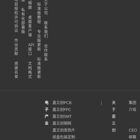
辑
目
标
于
器
授
准
公
私
权
版
司
有
许
桌
教
化
可
面
程
部
联
协
客
署
系
议
户
版
专
我
端
业
们
作
版
出
API
更
合
贡
接
新
作
献
口
联
标
系
感
文
准
谢
档
版
名
格
更
单
式
新
电
嘉立创PCB
关
集团
子
嘉立创FPC
于
介绍
产
嘉立创SMT
嘉
业
嘉立创钢网
立
嘉立创发热片
创
CEO
纸盒包装定制
邮箱