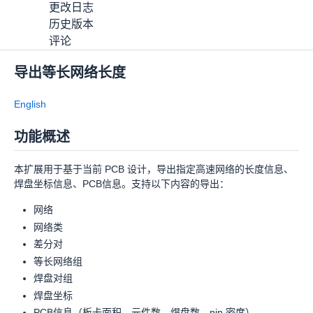
更改日志
历史版本
评论
导出等长网络长度
设计报告
OSHWHub
218
(
5
)
下载
分享
MIT License
English
功能概述
详情
更改日志
本扩展用于基于当前 PCB 设计，导出指定高速网络的长度信息、
历史版本
焊盘坐标信息、PCB信息。支持以下内容的导出：
评论
网络
网络类
差分对
等长网络组
焊盘对组
焊盘坐标
PCB信息（板卡面积、元件数、焊盘数、pin 密度）