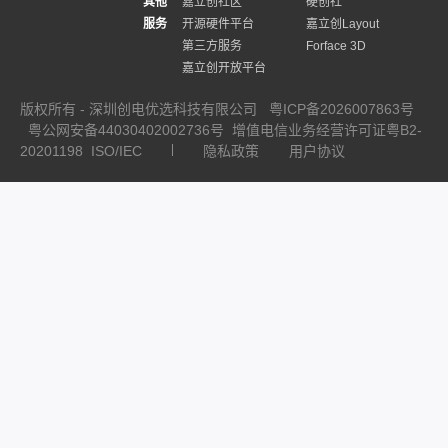
其他
嘉立创社区
硬创社
服务
开源硬件平台
嘉立创Layout
第三方服务
Forface 3D
嘉立创开放平台
版权所有 - 深圳创电优选科技有限公司
粤ICP备2026007863号
粤公网安备44030402002736号
增值电信业务经营许可证粤B2-
20201198
ISO/IEC
隐私政策
用户协议