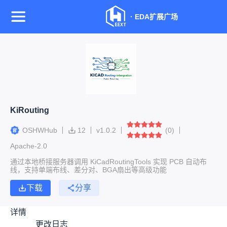
·
EDA扩展广场
KiRouting
OSHWHub
12
v
1.0.2
(
0
)
Apache-2.0
通过本地桥接服务器调用 KiCadRoutingTools 实现 PCB 自动布
线，支持单端布线、差分对、BGA扇出等高级功能
下载
分享
详情
更改日志