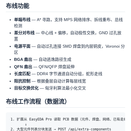
布线功能
单端布线
— A* 寻路，支持 MPS 网络排序、拆线重布、总线
检测
差分对布线
— 中心线 + 偏移，自动极性交换，GND 过孔放
置
电源平面
— 自动过孔连接 SMD 焊盘到内层铜皮，Voronoi 分
区
BGA 扇出
— 自动逃逸路径生成
QFN 扇出
— QFN/QFP 焊盘延伸
长度匹配
— DDR4 字节通道自动分组，蛇形走线
阻抗控制
— 根据叠层自动计算每层线宽
目标交换优化
— 匈牙利算法最小化交叉
布线工作流程（数据流）
1. 扩展从 EasyEDA Pro 读取 PCB 数据（元件、焊盘、网络、已有走线、板
       ↓

2. 大型元件列表分块发送 → POST /api/extra-components
