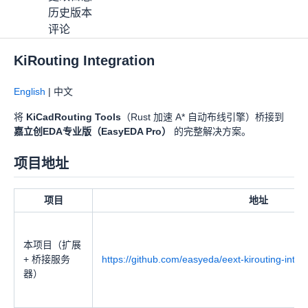
历史版本
评论
KiRouting Integration
KiRouting
OSHWHub
12
(
0
)
下载
分享
Apache-2.0
English
| 中文
将
KiCadRouting Tools
（Rust 加速 A* 自动布线引擎）桥接到
嘉立创EDA专业版（EasyEDA Pro）
的完整解决方案。
详情
更改日志
项目地址
历史版本
评论
项目
地址
本项目（扩展
+ 桥接服务
https://github.com/easyeda/eext-kirouting-integ
器）