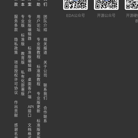
款
本
案
助
们
EDA公众号
开源公众号
开源硬
服
专
专
用
团
务
业
业
户
队
条
版
版
论
介
款
编
坛
绍
辑
标
器
隐
准
专
相
私
版
业
关
政
标
版
报
策
准
教
道
教
版
程
育
编
项
版
关
辑
目
标
于
器
授
准
公
私
权
版
司
有
许
桌
教
化
可
面
程
部
联
协
客
署
系
议
户
版
专
我
端
业
们
作
版
出
API
更
合
贡
接
新
作
献
口
联
标
系
感
文
准
谢
档
版
名
格
更