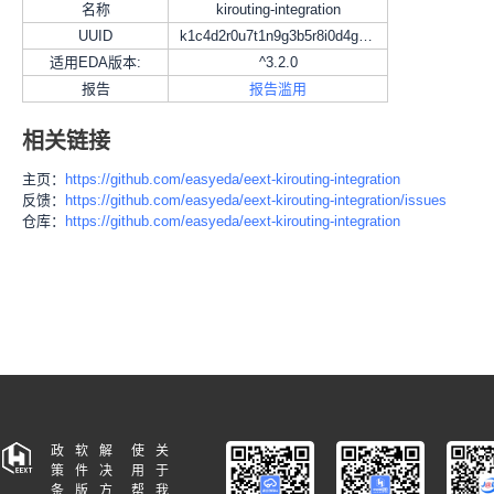
名称
kirouting-integration
UUID
k1c4d2r0u7t1n9g3b5r8i0d4g6e2p2v2
适用EDA版本:
^3.2.0
报告
报告滥用
相关链接
主页：
https://github.com/easyeda/eext-kirouting-integration
反馈：
https://github.com/easyeda/eext-kirouting-integration/issues
仓库：
https://github.com/easyeda/eext-kirouting-integration
政
软
解
使
关
策
件
决
用
于
条
版
方
帮
我