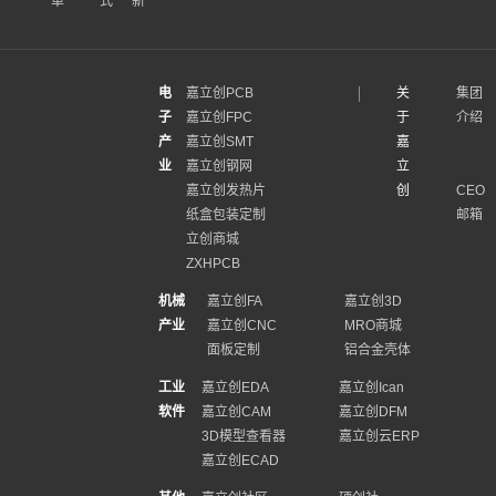
单
式
新
电
嘉立创PCB
关
集团
子
嘉立创FPC
于
介绍
产
嘉立创SMT
嘉
业
嘉立创钢网
立
嘉立创发热片
创
CEO
纸盒包装定制
邮箱
立创商城
ZXHPCB
机械
嘉立创FA
嘉立创3D
产业
嘉立创CNC
MRO商城
面板定制
铝合金壳体
工业
嘉立创EDA
嘉立创Ican
软件
嘉立创CAM
嘉立创DFM
3D模型查看器
嘉立创云ERP
嘉立创ECAD