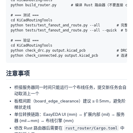
cd KiCadRoutingTools

python build_router.py       # 编译 Rust 路由器（不要直接 cargo 
# === 测试 ===

cd KiCadRoutingTools

python tests/test_fanout_and_route.py --all        # 完整集
python tests/test_fanout_and_route.py --all --quick  # 快速模
# === 验证 ===

cd KiCadRoutingTools

python check_drc.py output.kicad_pcb               # DRC 检查
注意事项
桥接服务器同一时间只能运行一个布线任务，提交新任务会自
动取消上一个
板框间距（board_edge_clearance）建议 ≥ 0.5mm，避免阶
梯状走线
单位转换链路：EasyEDA UI (mm) → 扩展内部 (mil) → 服务
器 (mil→mm) → 布线引擎 (mm)
修改 Rust 路由器后需要在
中
rust_router/Cargo.toml