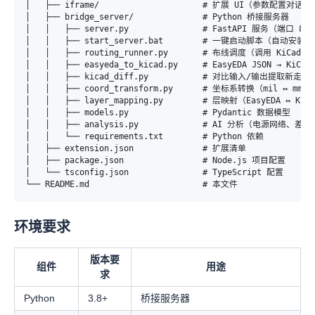
│   ├── iframe/                     # 扩展 UI（参数配置对话框）
│   ├── bridge_server/              # Python 桥接服务器

│   │   ├── server.py               # FastAPI 服务（端口 8765
│   │   ├── start_server.bat        # 一键启动脚本（自动安装依赖
│   │   ├── routing_runner.py       # 布线调度（调用 KiCadRout
│   │   ├── easyeda_to_kicad.py     # EasyEDA JSON → KiCad
│   │   ├── kicad_diff.py           # 对比输入/输出提取新走线

│   │   ├── coord_transform.py      # 坐标系转换（mil ↔ mm）

│   │   ├── layer_mapping.py        # 层映射（EasyEDA ↔ KiCad
│   │   ├── models.py               # Pydantic 数据模型

│   │   ├── analysis.py             # AI 分析（电源网络、差分对
│   │   └── requirements.txt        # Python 依赖

│   ├── extension.json              # 扩展清单

│   ├── package.json                # Node.js 项目配置

│   └── tsconfig.json               # TypeScript 配置

环境要求
版本要
组件
用途
求
Python
3.8+
桥接服务器