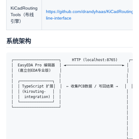
KiCadRouting
https://github.com/drandyhaas/KiCadRoutingT
Tools（布线
line-interface
引擎）
系统架构
┌─────────────────────┐     HTTP (localhost:8765)     ┌─────
│  EasyEDA Pro 编辑器  │ ◄──────────────────────────► │   Bri
│  (嘉立创EDA专业版)    │                              │   (Pyt
│                     │                              │      
│  ┌───────────────┐  │                              │  ┌───
│  │ TypeScript 扩展│  │  ← 收集PCB数据 / 写回结果 →   │  │ 格式
│  │ (kirouting-   │  │                              │  │ Ea
│  │  integration) │  │                              │  └───
│  └───────────────┘  │                              │      
└─────────────────────┘                              │      
                                                     │  ┌───
                                                     │  │ Ki
                                                     │  │ 
                                                     │  │ (P
                                                     │  └───