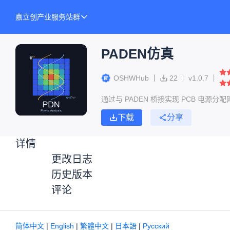
嘉立创产业服务站群
PADEN仿真
OSHWHub
22
v
1.0.7
通过与 PADEN 桥接实现 PCB 电源
下载
分享
详情
更改日志
历史版本
评论
简体中文
|
English
|
繁體中文
|
日本語
|
Русский