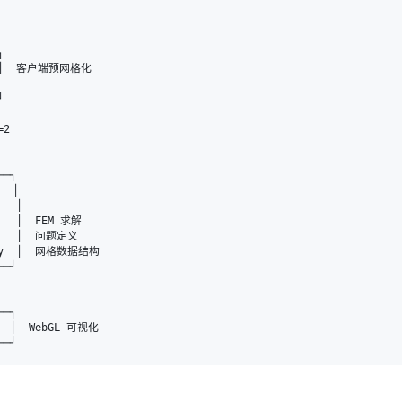


   │  客户端预网格化





2

─┐

 │

  │

   │  FEM 求解

y    │  问题定义

e.py  │  网格数据结构

─┘

─┐

   │  WebGL 可视化
