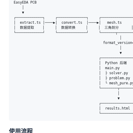
EasyEDA PCB

    │

    ▼

┌─────────────┐     ┌──────────────┐     ┌───────────────┐
│  extract.ts │────▶│  convert.ts  │────▶│   mesh.ts  
│  数据提取    │     │  数据转换     │     │  三角剖分      │
└─────────────┘     └──────────────┘     └───────┬───────┘
                                                   │

                                           format_version=
                                                   │

                                                   ▼

                                         ┌────────────────
                                         │  Python 后端    
                                         │  main.py       
                                         │  ├ solver.py  
                                         │  ├ problem.p
                                         │  └ mesh_pur
                                         └────────┬───────
                                                  │

                                                  ▼

                                         ┌────────────────
                                         │  results.html
使用流程