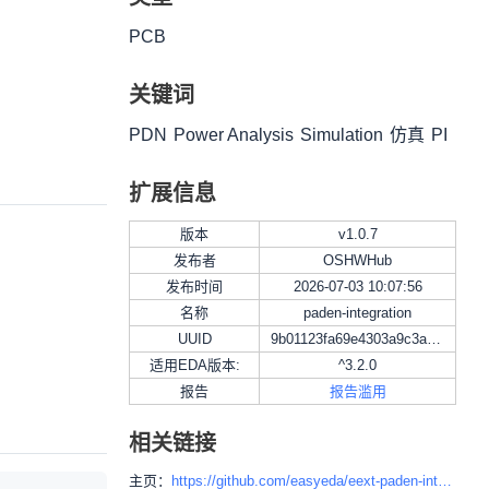
下载
分享
PCB
关键词
PDN
Power Analysis
Simulation
仿真
PI
扩展信息
版本
v
1.0.7
发布者
OSHWHub
发布时间
2026-07-03 10:07:56
名称
paden-integration
UUID
9b01123fa69e4303a9c3a560ce5bb31b
适用EDA版本:
^3.2.0
报告
报告滥用
相关链接
主页：
https://github.com/easyeda/eext-paden-integration