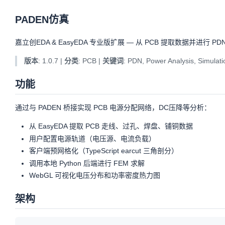
PADEN仿真
OSHWHub
22
(
3
)
PADEN仿真
详情
嘉立创EDA & EasyEDA 专业版扩展 — 从 PCB 提取数据并进行 P
更改日志
历史版本
版本
: 1.0.7 |
分类
: PCB |
关键词
: PDN, Power Analysis, Simulat
评论
功能
通过与 PADEN 桥接实现 PCB 电源分配网络，DC压降等分析：
从 EasyEDA 提取 PCB 走线、过孔、焊盘、铺铜数据
用户配置电源轨道（电压源、电流负载）
客户端预网格化（TypeScript earcut 三角剖分）
调用本地 Python 后端进行 FEM 求解
WebGL 可视化电压分布和功率密度热力图
架构