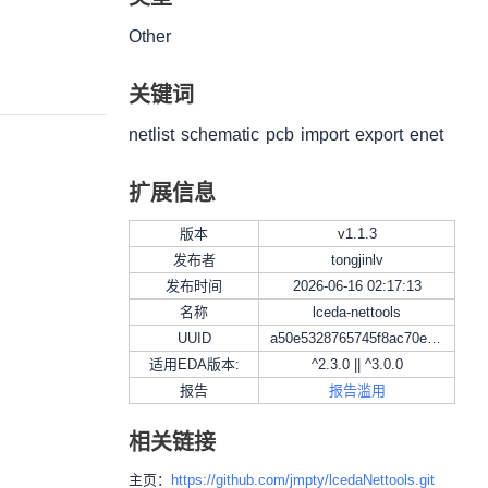
下载
分享
Other
关键词
netlist
schematic
pcb
import
export
enet
扩展信息
版本
v
1.1.3
发布者
tongjinlv
发布时间
2026-06-16 02:17:13
名称
lceda-nettools
UUID
a50e5328765745f8ac70ef28fddd946c
适用EDA版本:
^2.3.0 || ^3.0.0
报告
报告滥用
相关链接
主页：
https://github.com/jmpty/lcedaNettools.git