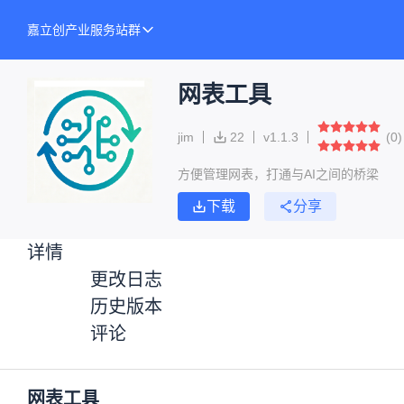
嘉立创产业服务站群
网表工具
jim
22
v
1.1.3
(
0
)
方便管理网表，打通与AI之间的桥梁
下载
分享
详情
更改日志
历史版本
评论
网表工具