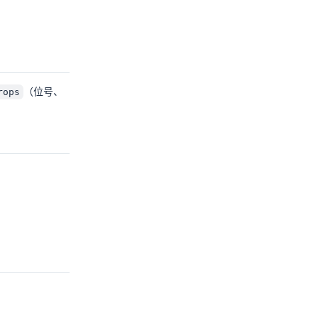
（位号、
rops