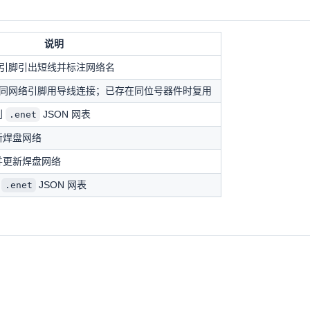
说明
件，引脚引出短线并标注网络名
件，同网络引脚用导线连接；已存在同位号器件时复用
创
JSON 网表
.enet
新焊盘网络
并更新焊盘网络
创
JSON 网表
.enet