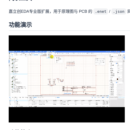
网表工具
jim
22
(
0
)
Apache-2.0
嘉立创EDA专业版扩展，用于原理图与 PCB 的
/
.enet
.json
详情
功能演示
更改日志
历史版本
评论